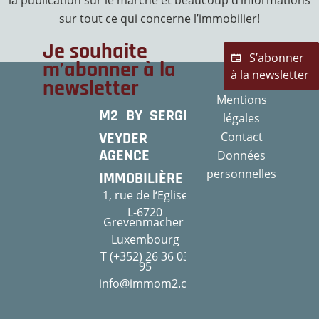
la publication sur le marché et beaucoup d’informations
sur tout ce qui concerne l’immobilier!
Je souhaite
S’abonner
m’abonner à la
à la newsletter
newsletter
Mentions
M2 BY SERGE
légales
VEYDER
Contact
AGENCE
Données
personnelles
IMMOBILIÈRE
1, rue de l‘Eglise
L-6720
Grevenmacher
Luxembourg
T (+352) 26 36 03
95
info@immom2.com