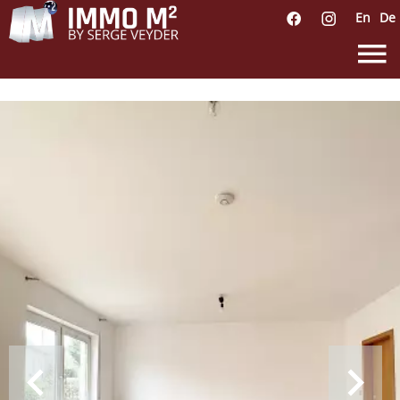
En
De