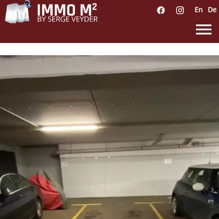
En
De