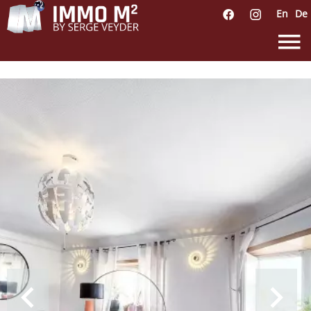
En
De