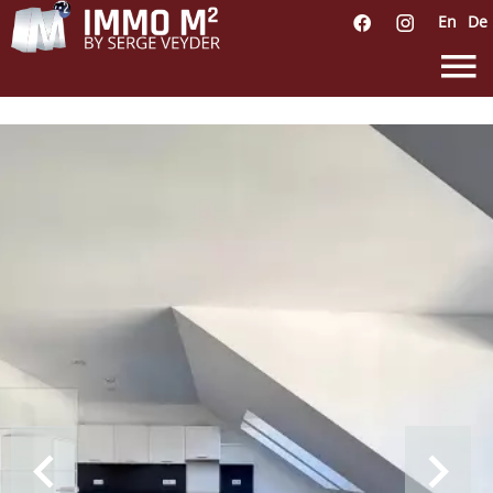
En
De