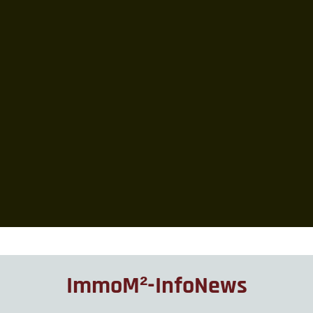
ImmoM²-InfoNews