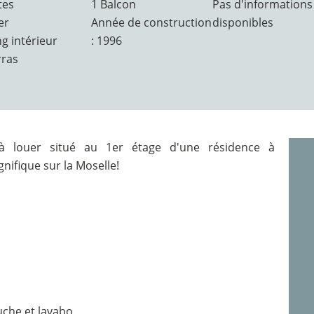
tes
1 Balcon
Pas d'informations
er
Année de construction
disponibles
ng intérieur
: 1996
rras
 louer situé au 1er étage d'une résidence à
ifique sur la Moselle!
uche et lavabo