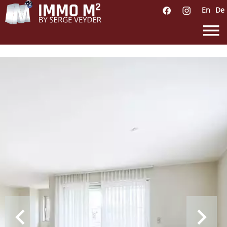
En
De