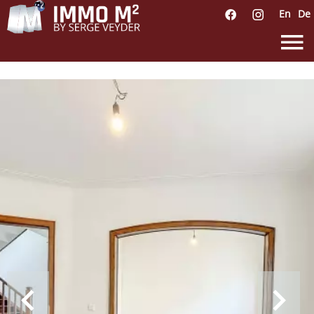
En
De