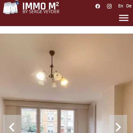
En
De