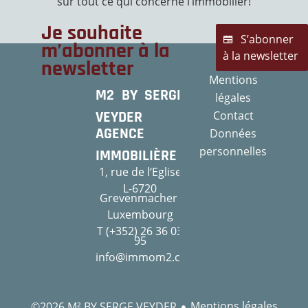
sur tout ce qui concerne l’immobilier!
Je souhaite
S’abonner
m’abonner à la
à la newsletter
newsletter
Mentions
M2 BY SERGE
légales
VEYDER
Contact
AGENCE
Données
personnelles
IMMOBILIÈRE
1, rue de l‘Eglise
L-6720
Grevenmacher
Luxembourg
T (+352) 26 36 03
95
info@immom2.com
Mentions légales
©2026 M² BY SERGE VEYDER