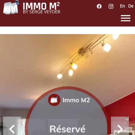
En
De