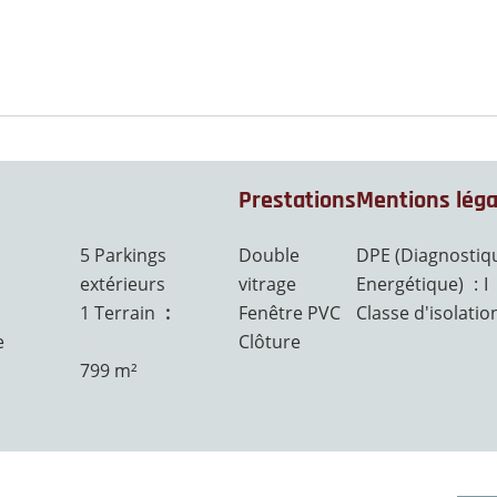
Prestations
Mentions léga
5 Parkings
Double
DPE (Diagnostiq
extérieurs
vitrage
Energétique)
I
1 Terrain
7.99
Fenêtre PVC
Classe d'isolati
e
ares
Clôture
799 m²