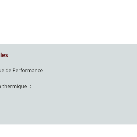
les
ue de Performance
on thermique
I