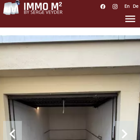
En
De