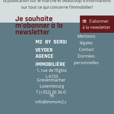
la publication sur le marché et beaucoup d’informations
sur tout ce qui concerne l’immobilier!
Je souhaite
S’abonner
m’abonner à la
à la newsletter
newsletter
Mentions
M2 BY SERGE
légales
VEYDER
Contact
AGENCE
Données
personnelles
IMMOBILIÈRE
1, rue de l‘Eglise
L-6720
Grevenmacher
Luxembourg
T (+352) 26 36 03
95
info@immom2.com