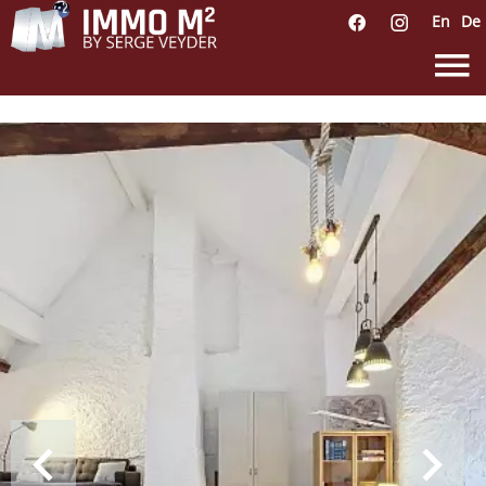
En
De