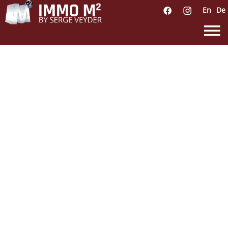
En
De