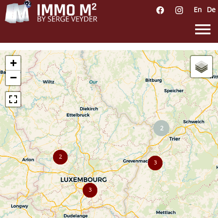
En
De
+
−
2
2
3
3