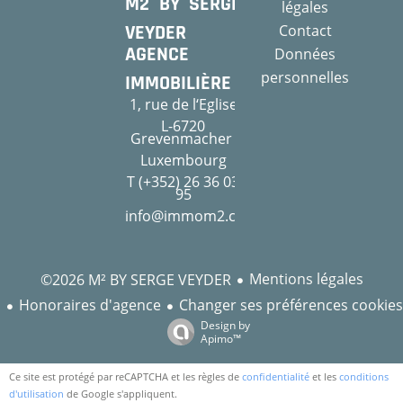
M2 BY SERGE
légales
VEYDER
Contact
AGENCE
Données
personnelles
IMMOBILIÈRE
1, rue de l‘Eglise
L-6720
Grevenmacher
Luxembourg
T (+352) 26 36 03
95
info@immom2.com
Mentions légales
©2026 M² BY SERGE VEYDER
Honoraires d'agence
Changer ses préférences cookies
Design by
Apimo™
Ce site est protégé par reCAPTCHA et les règles de
confidentialité
et les
conditions
d'utilisation
de Google s'appliquent.