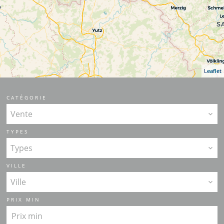
Leaflet
CATÉGORIE
Vente
TYPES
Types
VILLE
Ville
PRIX MIN