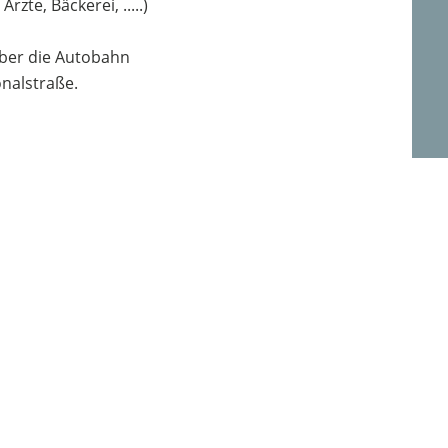
te, Bäckerei, .....)
ber die Autobahn
onalstraße.