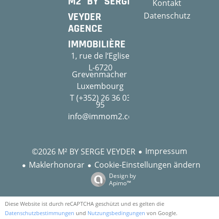
M2 BY SERGE
Kontakt
VEYDER
Datenschutz
AGENCE
IMMOBILIÈRE
1, rue de l‘Eglise
L-6720
Grevenmacher
Luxembourg
T (+352) 26 36 03
95
info@immom2.com
Impressum
©2026 M² BY SERGE VEYDER
Maklerhonorar
Cookie-Einstellungen ändern
Design by
Apimo™
Diese Website ist durch reCAPTCHA geschützt und es gelten die
Datenschutzbestimmungen
und
Nutzungsbedingungen
von Google.