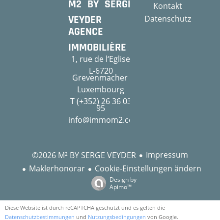
M2 BY SERGE
Kontakt
VEYDER
Datenschutz
AGENCE
IMMOBILIÈRE
1, rue de l‘Eglise
L-6720
Grevenmacher
Luxembourg
T (+352) 26 36 03
95
info@immom2.com
Impressum
©2026 M² BY SERGE VEYDER
Maklerhonorar
Cookie-Einstellungen ändern
Design by
Apimo™
Diese Website ist durch reCAPTCHA geschützt und es gelten die
Datenschutzbestimmungen
und
Nutzungsbedingungen
von Google.