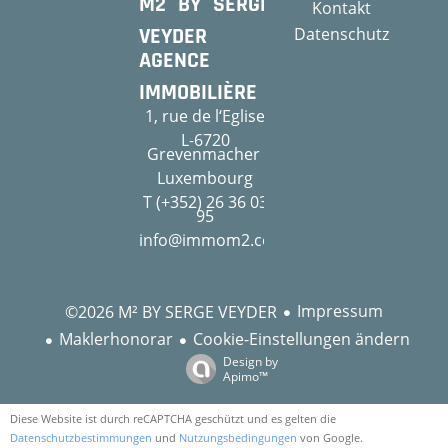
M2 BY SERGE
Kontakt
VEYDER
Datenschutz
AGENCE
IMMOBILIÈRE
1, rue de l‘Eglise
L-6720
Grevenmacher
Luxembourg
T (+352) 26 36 03
95
info@immom2.com
Impressum
©2026 M² BY SERGE VEYDER
Maklerhonorar
Cookie-Einstellungen ändern
Design by
Apimo™
Diese Website ist durch reCAPTCHA geschützt und es gelten die
Datenschutzbestimmungen
und
Nutzungsbedingungen
von Google.