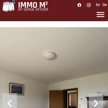
En
De