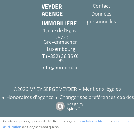
VEYDER
Contact
AGENCE
Données
personnelles
IMMOBILIÈRE
1, rue de l‘Eglise
L-6720
Grevenmacher
Luxembourg
T (+352) 26 36 03
95
info@immom2.com
Mentions légales
©2026 M² BY SERGE VEYDER
Honoraires d'agence
Changer ses préférences cookies
Design by
Apimo™
Ce site est protégé par reCAPTCHA et les règles de
confidentialité
et les
conditions
d'utilisation
de Google s'appliquent.