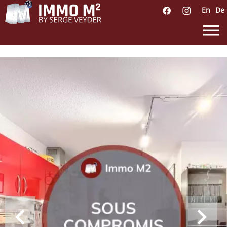
En
De