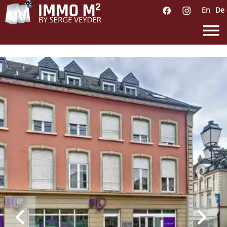
En
De